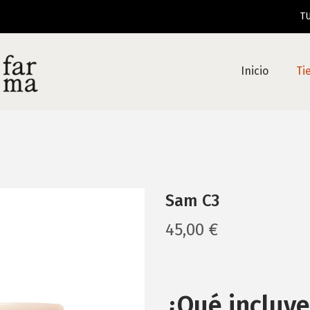
TU PE
Inicio
Ti
Sam C3
45,00
€
¿Qué incluye