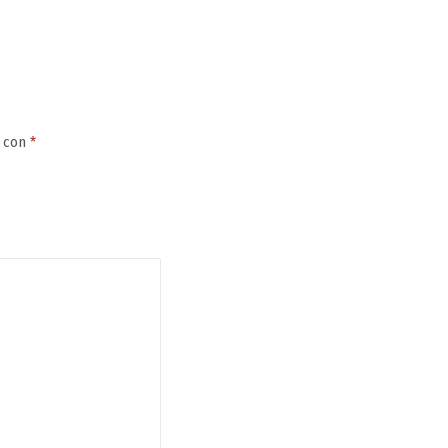
s con
*