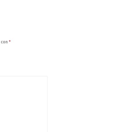
s con
*